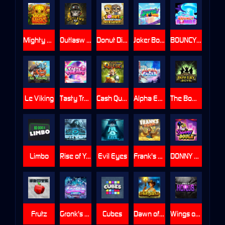
Mighty Masks
Outlasw Inc
Donut Division
Joker Bombs
BOUNCY BOMBS
Le Viking
Tasty Treats
Cash Quest
Alpha Eagle
The Bowery Boys
Limbo
Rise of Ymir
Evil Eyes
Frank's Farm
DONNY DOUGH
Frutz
Gronk's Gems
Cubes
Dawn of Kings
Wings of Horus