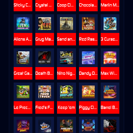
Sticky Candyland
Crystal Robot
Coop Clash
Chocolate Rocket
Marlin Masters Atlantis
Aliens Among Us
Grug Make Fire
Sand and Ashes
Red Rascal™
3 Cursed Chests™
Great Game Rockies
Death Becomes You
Nitro Nights
Dandy Diamonds
Max Win Machine
Le Prechaun
Fred's Food Truck
Keep 'em
Piggy Cluster Hunt
Barrel Bonanza