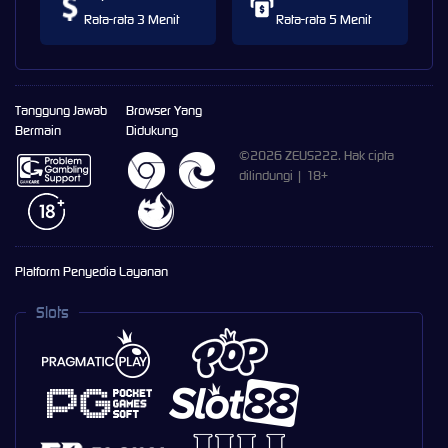
Rata-rata 3 Menit
Rata-rata 5 Menit
Tanggung Jawab
Browser Yang
Bermain
Didukung
©2026 ZEUS222. Hak cipta
dilindungi | 18+
Platform Penyedia Layanan
Slots