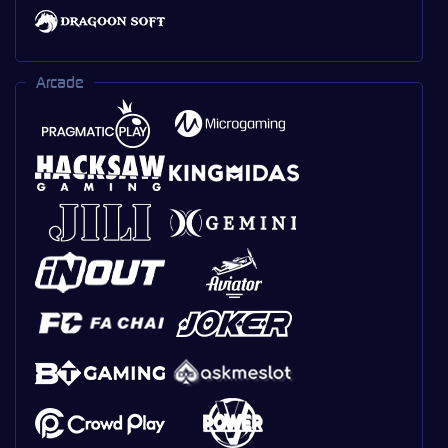
Arcade