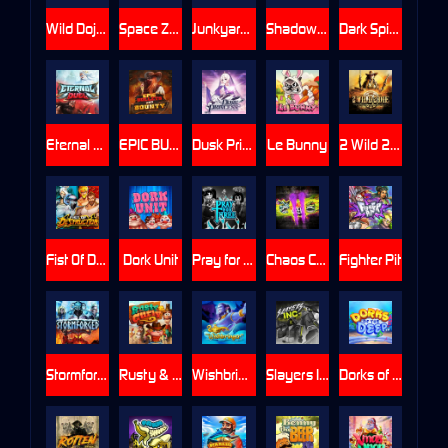
Wild Dojo Strike
Space Zoo
Junkyard Kings
Shadow Strike
Dark Spiral
Eternal Duel
EPIC BULLETS & BOUNTY
Dusk Princess
Le Bunny
2 Wild 2 Die
Fist Of Destruction
Dork Unit
Pray for Three
Chaos Crew 2
Fighter Pit
Stormforged
Rusty & Curly
Wishbringer
Slayers Inc
Dorks of The Deep