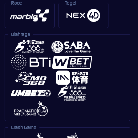
Race
Togel
Olahraga
Crash Game