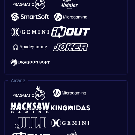
Arcade