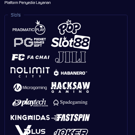
Platform Penyedia Layanan
Slots