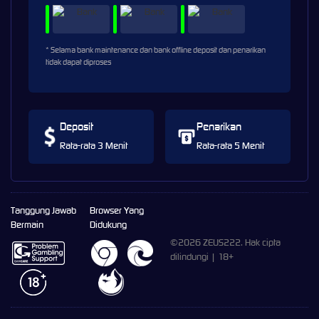
* Selama bank maintenance dan bank offline deposit dan penarikan
tidak dapat diproses
Deposit
Penarikan
Rata-rata 3 Menit
Rata-rata 5 Menit
Tanggung Jawab
Browser Yang
Bermain
Didukung
©2026 ZEUS222. Hak cipta
dilindungi | 18+