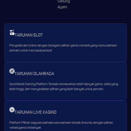
Sabung
Ayam
TARUHAN SLOT
Penyedia slot online dengan beragam pilihan game menarik yang memudahkan
pemain untuk mencapai jackpot
TARUHAN OLAHRAGA
Sportsbook Gaming Platform Terbaik menawarkan lebih banyak game, odds yang
lebih tinggi, dan menyediakan pilihan yang lebih banyak untuk pemain.
TARUHAN LIVE KASINO
Platform Pilihan bagi perusahaan-perusahaan terbaik di dunia, dengan pilihan
variasi game terbanyak