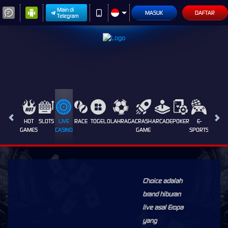
Main di
MASUK
DAFTAR
Telegram
HOT
SLOTS
LIVE
RACE
TOGEL
OLAHRAGA
CRASH
ARCADE
POKER
E-
SABUN
GAMES
CASINO
GAME
SPORTS
AYAM
Choice adalah
brand hiburan
live asal Eropa
yang